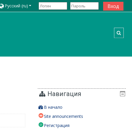
Русский ‎(ru)‎
Вход
Toggl
Навигация
В начало
Site announcements
Регистрация